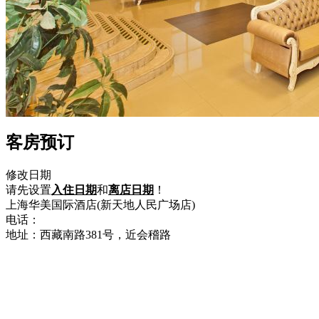
客房预订
修改日期
请先设置
入住日期
和
离店日期
！
上海华美国际酒店(新天地人民广场店)
电话：
021-53838588
地址：西藏南路381号，近会稽路