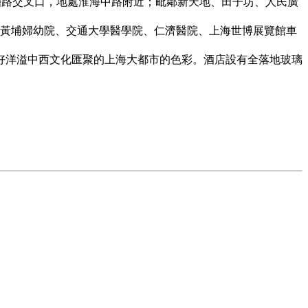
稽路交叉口，地處淮海中路附近；毗鄰新天地、田子坊、人民廣
黃埔婦幼院、交通大學醫學院、仁濟醫院、上海世博展覽館車
洋溢中西文化匯聚的上海大都市的色彩。酒店設有全落地玻璃