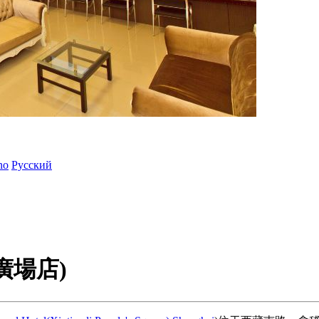
ano
Русский
廣場店)