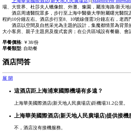
上海華美國際酒店(新天地人民廣場店)
(
Magnificent Internat
場、大世界、杜莎夫人蠟像館、外灘、豫園，屬淮海路/新天地
酒店周邊醫院眾多，步行至上海中醫藥大學附屬曙光醫院及上
程約10分鐘左右。酒店步行至8、10號線僅需3分鐘左右，老西
酒店以空間及自然采光為主題的設計，集魔都情景為背景的
大小客房、親子主題房及復式套房；在公共區域設有餐廳、會
早餐價格
: ￥38/份
早餐類型
: 自助餐
酒店問答
展 開
這酒店距上海浦東國際機場有多遠？
上海華美國際酒店(新天地人民廣場店)距機場31.2公里。
上海華美國際酒店(新天地人民廣場店)提供接機
不，酒店沒有接機服務。