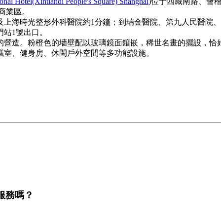
ional Hotel(Xintiandi People's Square) Shanghai
)位于西藏南路、會
商業區。
海時光整形外科醫院約1分鐘；到瑞金醫院、第九人民醫院、
門站1號出口。
營造。粉橙色的墻壁配以玻璃鏡面鑲嵌，稀世名畫的擺設，恰好
議室、健身房、休閑戶外空間等多功能設施。
服務嗎？